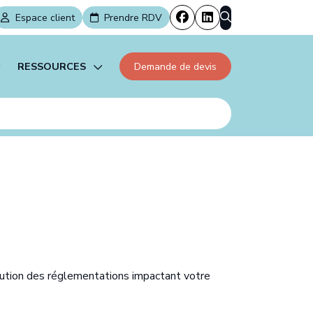
Espace client
Prendre RDV
RESSOURCES
Demande de devis
facturation électronique
Actualités
dien
Échéanciers
évelopper sur le long terme
Simulateurs
 contractuel
olution des réglementations impactant votre