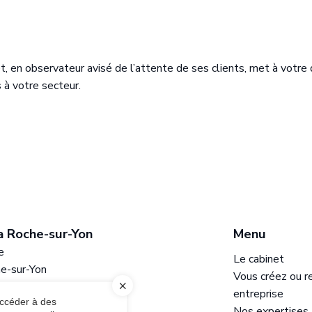
et, en observateur avisé de l’attente de ses clients, met à votre 
 à votre secteur.
a Roche-sur-Yon
Bureau de L
Menu
e
16 rue Victor H
Le cabinet
e-sur-Yon
85400 Luçon
Vous créez ou r
e
Ouvrir la carte
entreprise
accéder à des
4
02 51 56 28 5
Nos expertises