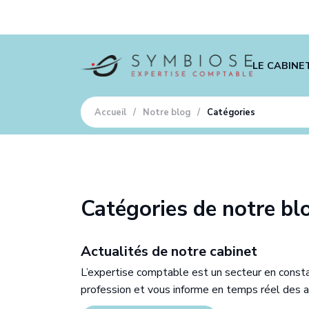
LE CABINE
Qui somme
Accueil
/
Notre blog
/
Catégories
Nos agenc
Nos exper
Nos outils 
Catégories de notre bl
Recruteme
Notre blo
Actualités de notre cabinet
L’expertise comptable est un secteur en consta
profession et vous informe en temps réel des a