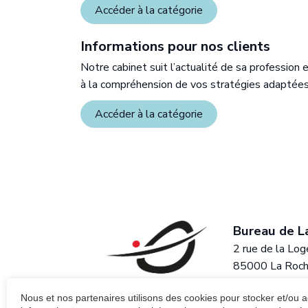
Accéder à la catégorie
Informations pour nos clients
Notre cabinet suit l’actualité de sa profession 
à la compréhension de vos stratégies adaptées
Accéder à la catégorie
ngoulême
Bureau de L
 Docteur Guy Ragnaud
2 rue de la Log
lême
85000 La Roch
e
Ouvrir la cart
Nous et nos partenaires utilisons des cookies pour stocker et/ou 
43
02 51 37 27 7