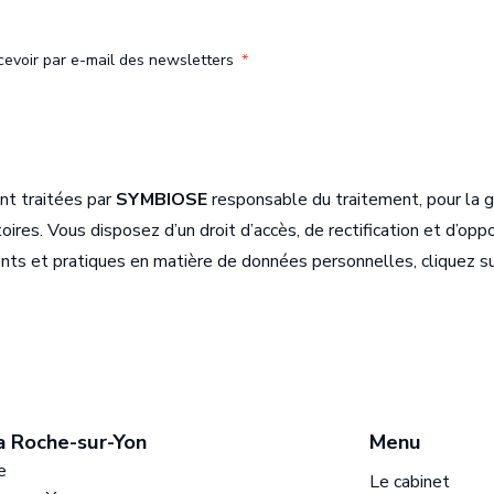
cevoir par e-mail des newsletters
*
ont traitées par
SYMBIOSE
responsable du traitement, pour la ge
ires. Vous disposez d’un droit d’accès, de rectification et d’oppo
ments et pratiques en matière de données personnelles, cliquez s
a Roche-sur-Yon
Bureau de L
Menu
e
16 rue Victor H
Le cabinet