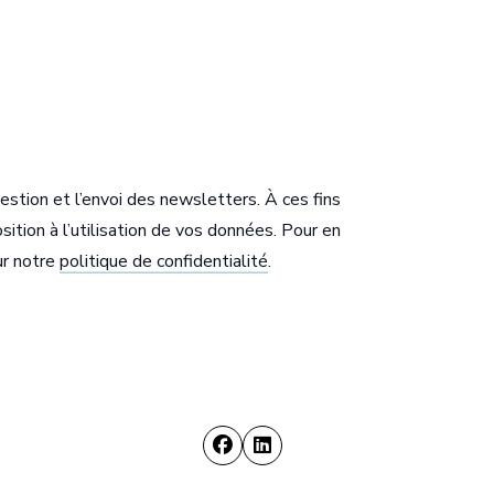
stion et l’envoi des newsletters. À ces fins
sition à l’utilisation de vos données. Pour en
ur notre
politique de confidentialité
.
uçon
Bureau de R
ugo
2 rue Joseph Co