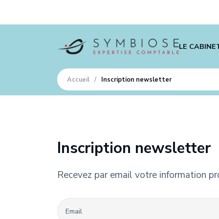
LE CABINE
Qui somme
Accueil
/
Inscription newsletter
Nos agenc
Nos exper
Nos outils 
Inscription newsletter
Recruteme
Notre blo
Recevez par email votre information pro 
Email