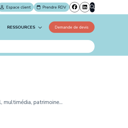
Espace client
Prendre RDV
RESSOURCES
Demande de devis
facturation électronique
Actualités
dien
Échéanciers
évelopper sur le long terme
Simulateurs
 contractuel
, multimédia, patrimoine...